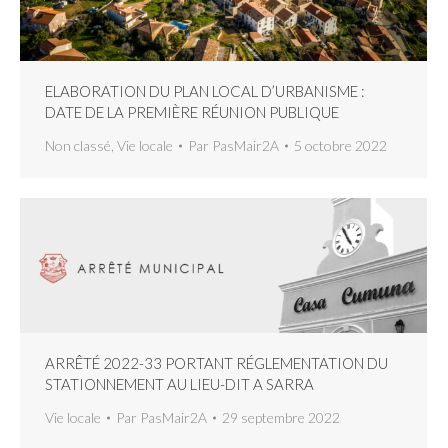
ELABORATION DU PLAN LOCAL D’URBANISME :
DATE DE LA PREMIÈRE RÉUNION PUBLIQUE
Non classé
,
Vie locale
Par
PasMair2A
5 octobre 2022
ARRÊTÉ 2022-33 PORTANT RÉGLEMENTATION DU
STATIONNEMENT AU LIEU-DIT A SARRA
Vie locale
Par
PasMair2A
29 septembre 2022