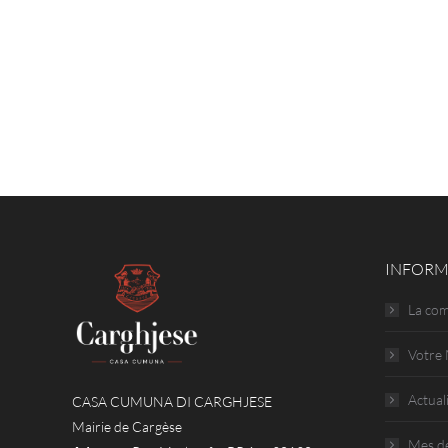
INFORM
La co
Votre 
Actual
CASA CUMUNA DI CARGHJESE
Mairie de Cargèse
Mes d