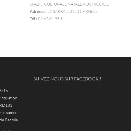
SPAZIU CULTURALE NATALE ROCHICCIOLI
Adresse :
LA SARRA, 20130 CARGESE
Tél :
09 62 61 95 14
SUIVEZ-NOUS SUR FACEBOOK !
6/16
circulation
a RD181
le samedi
 de Paomia