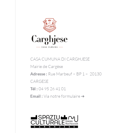
CASA CUMUNA DI CARGHJESE
Mairie de Cargèse
Adresse :
Rue Marbeuf – BP 1 – 20130
CARGESE
Tél :
04 95 26 41 01
Email :
Via notre formulaire ➔