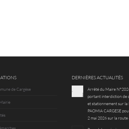
ATIONS
DERNIÈRES ACTUALITÉS
mmune de Cargèse
Arrêté du Maire N°202
portant interdiction de 
Mairie
et stationnement sur l
PAOMIA CARGESE pour 
ités
2 mai 2026 sur la route
émarches