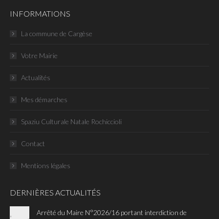
Facebook
INFORMATIONS
La commune de Cargèse
Votre Mairie
Actualités
Mes démarches
Spaziu Culturale Natale Rochiccioli
Contact
Mentions légales
DERNIÈRES ACTUALITÉS
Arrêté du Maire N°2026/16 portant interdiction de