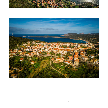
1
2
→