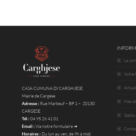
INFORM
La co
Votre 
Actual
CASA CUMUNA DI CARGHJESE
Mairie de Cargèse
Mes d
Adresse :
Rue Marbeuf – BP 1 – 20130
CARGESE
Spaziu
Tél :
04 95 26 41 01
Email :
Via notre formulaire ➔
Conta
Horaires :
Du lun au ven, de 9h à midi