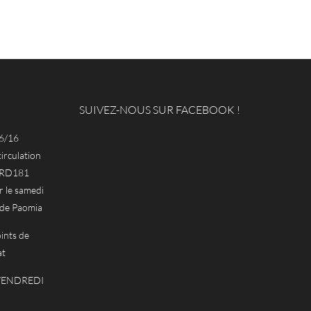
SUIVEZ-NOUS SUR FACEBOOK !
6/16
circulation
a RD181
le samedi
 de Paomia
ints de
at
 VENDREDI