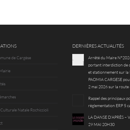
ATIONS
DERNIÈRES ACTUALITÉS
mmune de Cargèse
Arrêté du Maire N°202
portant interdiction de 
Mairie
et stationnement sur l
PAOMIA CARGESE pour 
ités
2 mai 2026 sur la route
émarches
Rappel des principaux po
règlementation ERP 5 c
 Culturale Natale Rochiccioli
LA DANSE D’APRÈS –
ct
29 MAI 20H30