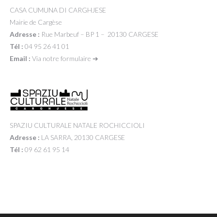
CASA CUMUNA DI CARGHJESE
Mairie de Cargèse
Adresse :
Rue Marbeuf – BP 1 – 20130 CARGESE
Tél :
04 95 26 41 01
Email :
Via notre formulaire ➔
SPAZIU CULTURALE NATALE ROCHICCIOLI
Adresse :
LA SARRA, 20130 CARGESE
Tél :
09 62 61 95 14