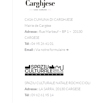
CASA CUMUNA DI CARGHJESE
Mairie de Cargèse
Adresse :
Rue Marbeuf – BP 1 – 20130
CARGESE
Tél :
04 95 26 41 01
Email :
Via notre formulaire ➔
SPAZIU CULTURALE NATALE ROCHICCIOLI
Adresse :
LA SARRA, 20130 CARGESE
Tél :
09 62 61 95 14