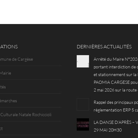
ATIONS
DERNIÈRES ACTUALITÉS
mmune de Cargèse
Arrêté du Maire N°202
portant interdiction de 
Mairie
et stationnement sur l
PAOMIA CARGESE pour 
ités
2 mai 2026 sur la route
émarches
Rappel des principaux po
règlementation ERP 5 c
 Culturale Natale Rochiccioli
LA DANSE D’APRÈS –
ct
29 MAI 20H30