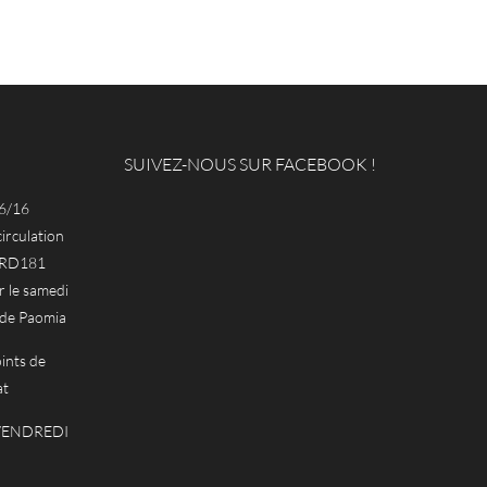
SUIVEZ-NOUS SUR FACEBOOK !
6/16
circulation
a RD181
le samedi
 de Paomia
ints de
at
 VENDREDI