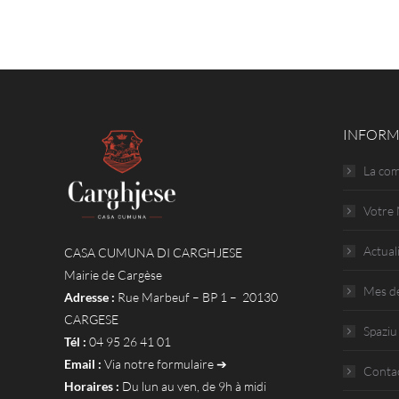
INFORM
La co
Votre 
Actual
CASA CUMUNA DI CARGHJESE
Mairie de Cargèse
Mes d
Adresse :
Rue Marbeuf – BP 1 – 20130
CARGESE
Spaziu
Tél :
04 95 26 41 01
Email :
Via notre formulaire ➔
Conta
Horaires :
Du lun au ven, de 9h à midi