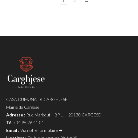
1
2
→
CASA CUMUNA DI CARGHJESE
Mairie de Cargèse
Adresse :
Rue Marbeuf – BP 1 – 20130 CARGESE
Tél :
04 95 26 41 01
Email :
Via notre formulaire ➔
Horaires :
Du lun au ven, de 9h à midi