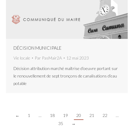
DÉCISION MUNICIPALE
Vie locale
Par
PasMair2A
12 mai 2023
Décision attribution marché maîtrise d’oeuvre portant sur
le renouvellement de sept tronçons de canalisations d’eau
potable
←
1
…
18
19
20
21
22
…
35
→