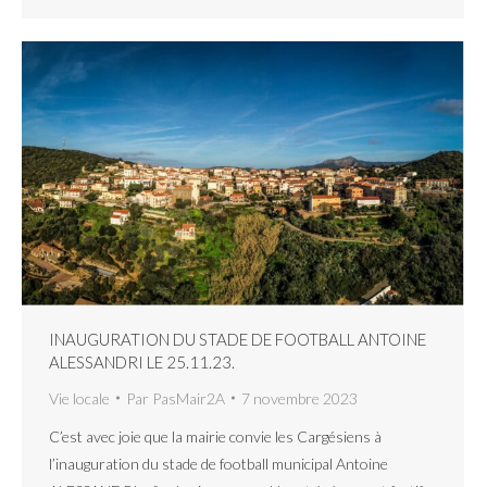
INAUGURATION DU STADE DE FOOTBALL ANTOINE
ALESSANDRI LE 25.11.23.
Vie locale
Par
PasMair2A
7 novembre 2023
C’est avec joie que la mairie convie les Cargésiens à
l’inauguration du stade de football municipal Antoine