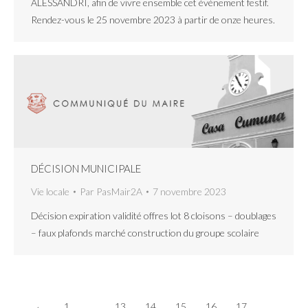
ALESSANDRI, afin de vivre ensemble cet événement festif.
Rendez-vous le 25 novembre 2023 à partir de onze heures.
DÉCISION MUNICIPALE
Vie locale
Par
PasMair2A
7 novembre 2023
Décision expiration validité offres lot 8 cloisons – doublages
– faux plafonds marché construction du groupe scolaire
←
1
…
13
14
15
16
17
…