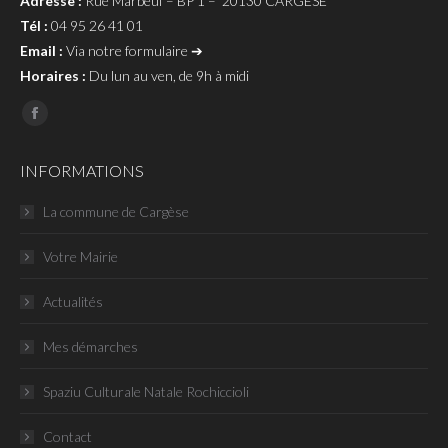
Adresse :
Rue Marbeuf – BP 1 – 20130 CARGESE
Tél :
04 95 26 41 01
Email :
Via notre formulaire ➔
Horaires :
Du lun au ven, de 9h à midi
Page
Facebook
INFORMATIONS
La commune de Cargèse
Votre Mairie
Actualités
Mes démarches
Spaziu Culturale Natale Rochiccioli
Contact