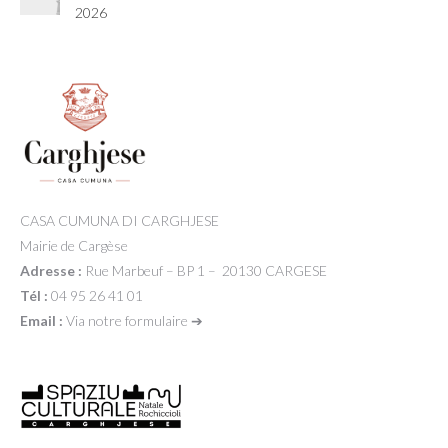
2026
CASA CUMUNA DI CARGHJESE
Mairie de Cargèse
Adresse :
Rue Marbeuf – BP 1 – 20130 CARGESE
Tél :
04 95 26 41 01
Email :
Via notre formulaire ➔