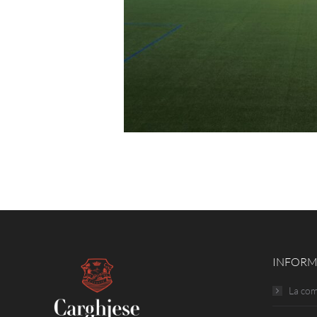
INFORM
La co