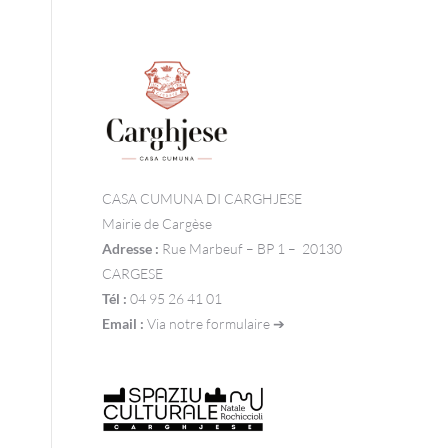
CASA CUMUNA DI CARGHJESE
Mairie de Cargèse
Adresse :
Rue Marbeuf – BP 1 – 20130
CARGESE
Tél :
04 95 26 41 01
Email :
Via notre formulaire ➔