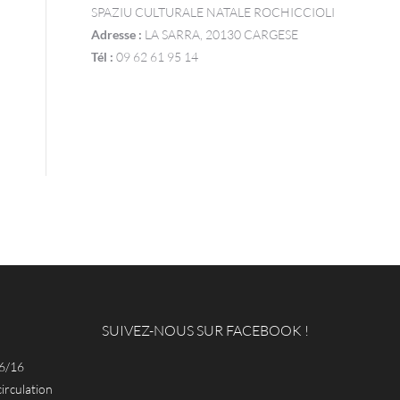
SPAZIU CULTURALE NATALE ROCHICCIOLI
Adresse :
LA SARRA, 20130 CARGESE
Tél :
09 62 61 95 14
SUIVEZ-NOUS SUR FACEBOOK !
6/16
circulation