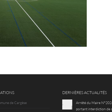
ATIONS
DERNIÈRES ACTUALITÉS
mmune de Cargèse
Arrêté du Maire N°202
portant interdiction de 