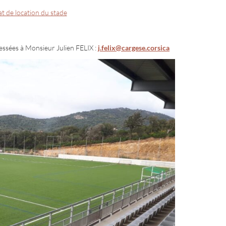
t de location du stade
essées à Monsieur Julien FELIX :
j.felix@cargese.corsica