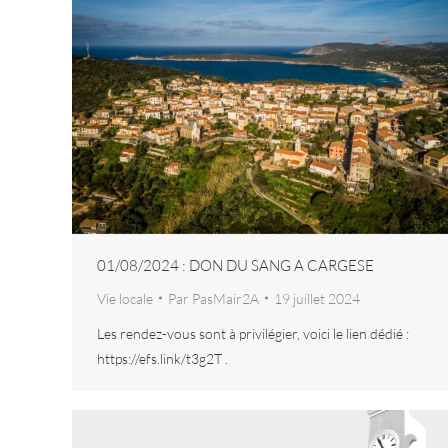
01/08/2024 : DON DU SANG A CARGESE
Vie locale
Par
PasMair2A
19 juillet 2024
Les rendez-vous sont à privilégier, voici le lien dédié :
https://efs.link/t3g2T .