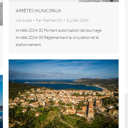
ARRÊTÉS MUNICIPAUX
Vie locale
Par
PasMair2A
3 juillet 2024
Arrêté 2024-32 Portant autorisation de tournage
Arrêté 2024-33 Réglementant la circulation et le
stationnement