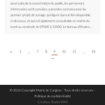
poursuite de la concertation du public, les personnes
intéressées sont conviées à prendre connaissance du
premier projet de zonage, qui figure dans le lien disponible
ci-dessous, et qui est également consultable en mairie du
lundi au vendredi, de 09h00 à 12h00. Le bureau d’études…
←
1
…
7
8
9
10
11
…
34
→
© 2026 Copyright Mairie de Cargèse - Tous droits réservés -
Politique de confidentialité
Création
Studio WMI