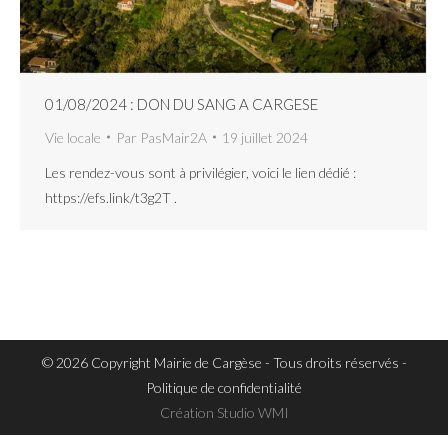
01/08/2024 : DON DU SANG A CARGESE
Vie locale
Par
PasMair2A
19 juillet 2024
Les rendez-vous sont à privilégier, voici le lien dédié :
https://efs.link/t3g2T .
© 2026 Copyright Mairie de Cargèse - Tous droits réservés -
Politique de confidentialité
Création
Studio WMI