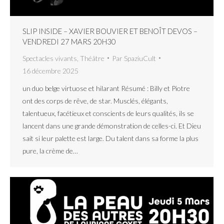
SLIP INSIDE – XAVIER BOUVIER ET BENOÎT DEVOS –
VENDREDI 27 MARS 20H30
Spectacles vivants
,
Théâtre
Par
SpaziuCult
16 décembre 2025
un duo belge virtuose et hilarant Résumé : Billy et Piotre
ont des corps de rêve, de star. Musclés, élégants,
talentueux, facétieux et conscients de leurs qualités, ils se
lancent dans une grande démonstration de celles-ci. Et Dieu
sait si leur palette est large. Du talent dans sa forme la plus
pure, la crème de…