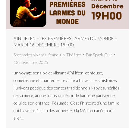
AÏNI IFTEN – LES PREMIÈRES LARMES DU MONDE –
MARDI 16 DECEMBRE 19H00
Spectacles vivants
,
Stand-up
,
Théâtre
Par
SpaziuCult
12 novembre 2025
un voyage sensible et vibrant Aïni Iften, conteuse,
comédienne et chanteuse, revisite à travers ses histoires
l’univers poétique des contes traditionnels kabyles, hérités
de sa mère, ancrés dans un décor de banlieue parisienne,
celui de son enfance. Résumé : C’est l’histoire d’une famille
qui traverse à la fin des années 50 la Méditerranée pour
aller…