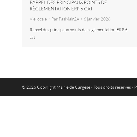
RAPPEL DES PRINCIPAUX POINTS DE
RÈGLEMENTATION ERP 5 CAT
Vie locale
Par
PasMair2A
6 janvier 2026
Rappel des principaux points de reglementation ERP 5
cat
© 2026 Copyright Mairie de Cargèse - Tous droits réservés -
P