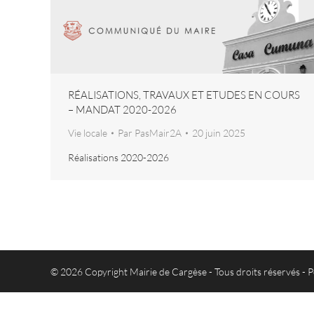
RÉALISATIONS, TRAVAUX ET ETUDES EN COURS
– MANDAT 2020-2026
Vie locale
Par
PasMair2A
20 juin 2025
Réalisations 2020-2026
© 2026 Copyright Mairie de Cargèse - Tous droits réservés -
P