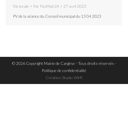
Vie locale
Par
PasMair2A
27 avril 2023
PV de la séance du Conseil municipal du 13 04 2023
© 2026 Copyright Mairie de Cargèse - Tous droits réservés -
Politique de confidentialité
Création
Studio WMI