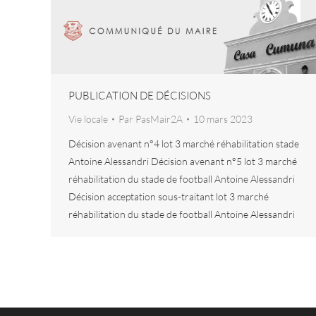
PUBLICATION DE DÉCISIONS
Vie locale
Par
PasMair2A
10 mars 2023
Décision avenant n°4 lot 3 marché réhabilitation stade
Antoine Alessandri Décision avenant n°5 lot 3 marché
réhabilitation du stade de football Antoine Alessandri
Décision acceptation sous-traitant lot 3 marché
réhabilitation du stade de football Antoine Alessandri