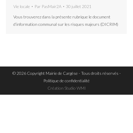
Vie locale
Par
PasMair2A
30 juillet 2021
Vous trouverez dans la présente rubrique le document
d’information communal sur les risques majeurs (DICRIM)
© 2026 Copyright Mairie de Cargèse - Tous droits réservés -
Politique de confidentialité
Création
Studio WMI