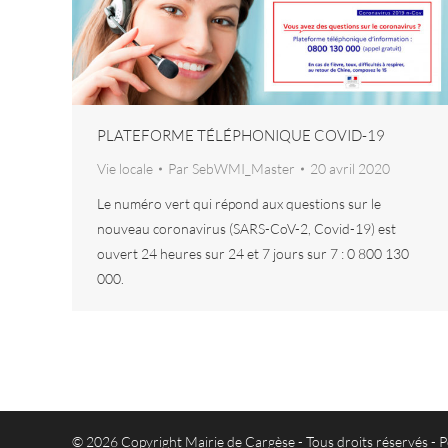
PLATEFORME TÉLÉPHONIQUE COVID-19
Vie locale
Par
SebWMI_Master
20 avril 2020
Le numéro vert qui répond aux questions sur le
nouveau coronavirus (SARS-CoV-2, Covid-19) est
ouvert 24 heures sur 24 et 7 jours sur 7 : 0 800 130
000.
© 2026 Copyright Mairie de Cargèse - Tous droits réservés -
P