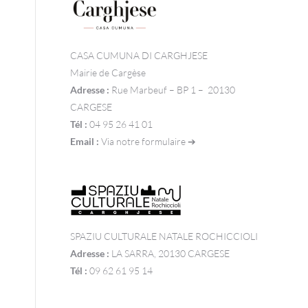
CASA CUMUNA DI CARGHJESE
Mairie de Cargèse
Adresse :
Rue Marbeuf – BP 1 – 20130
CARGESE
Tél :
04 95 26 41 01
Email :
Via notre formulaire ➔
SPAZIU CULTURALE NATALE ROCHICCIOLI
Adresse :
LA SARRA, 20130 CARGESE
Tél :
09 62 61 95 14