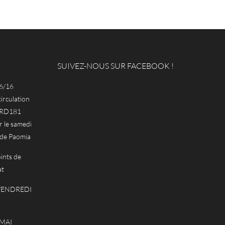
SUIVEZ-NOUS SUR FACEBOOK !
6/16
circulation
a RD181
le samedi
 de Paomia
ints de
at
 VENDREDI
 MAI