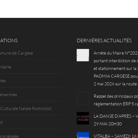
ATIONS
DERNIÈRES ACTUALITÉS
mmune de Cargèse
Arrêté du Maire N°202
portant interdiction de 
Mairie
et stationnement sur l
PAOMIA CARGESE pour 
ités
2 mai 2026 sur la route
émarches
Rappel des principaux po
règlementation ERP 5 c
 Culturale Natale Rochiccioli
LA DANSE D’APRÈS –
ct
29 MAI 20H30
ns légales
VITALBA – SAMEDI 16