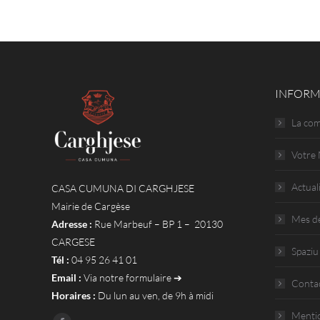
INFORM
La co
Votre 
Actual
CASA CUMUNA DI CARGHJESE
Mairie de Cargèse
Mes d
Adresse :
Rue Marbeuf – BP 1 – 20130
CARGESE
Spaziu
Tél :
04 95 26 41 01
Email :
Via notre formulaire ➔
Conta
Horaires :
Du lun au ven, de 9h à midi
Mentio