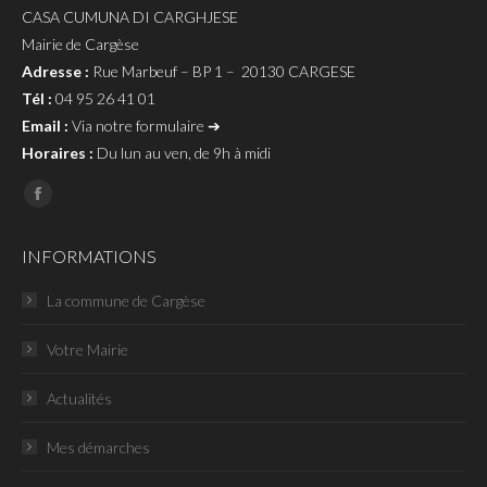
CASA CUMUNA DI CARGHJESE
Mairie de Cargèse
Adresse :
Rue Marbeuf – BP 1 – 20130 CARGESE
Tél :
04 95 26 41 01
Email :
Via notre formulaire ➔
Horaires :
Du lun au ven, de 9h à midi
Page
Facebook
INFORMATIONS
La commune de Cargèse
Votre Mairie
Actualités
Mes démarches