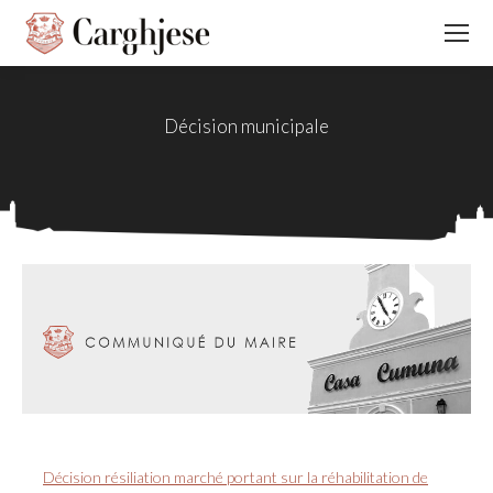
Décision municipale
Décision résiliation marché portant sur la réhabilitation de