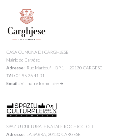
CASA CUMUNA DI CARGHJESE
Mairie de Cargèse
Adresse :
Rue Marbeuf – BP 1 – 20130 CARGESE
Tél :
04 95 26 41 01
Email :
Via notre formulaire ➔
SPAZIU CULTURALE NATALE ROCHICCIOLI
Adresse :
LA SARRA, 20130 CARGESE