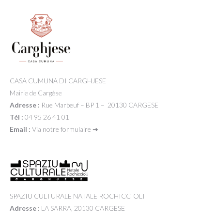
CASA CUMUNA DI CARGHJESE
Mairie de Cargèse
Adresse :
Rue Marbeuf – BP 1 – 20130 CARGESE
Tél :
04 95 26 41 01
Email :
Via notre formulaire ➔
SPAZIU CULTURALE NATALE ROCHICCIOLI
Adresse :
LA SARRA, 20130 CARGESE