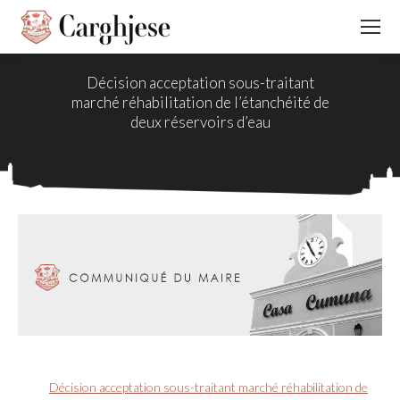
Décision acceptation sous-traitant
marché réhabilitation de l’étanchéité de
deux réservoirs d’eau
Décision acceptation sous-traitant marché réhabilitation de