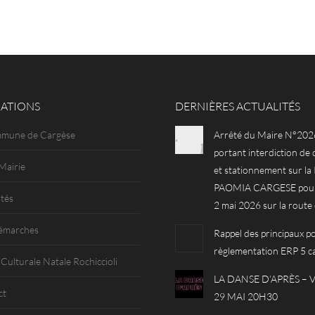
ATIONS
DERNIÈRES ACTUALITÉS
mmune de Cargèse
Arrêté du Maire N°202
portant interdiction de 
Mairie
et stationnement sur l
PAOMIA CARGESE pour 
ités
2 mai 2026 sur la route
émarches
Rappel des principaux po
règlementation ERP 5 c
 Culturale Natale Rochiccioli
LA DANSE D’APRÈS –
ct
29 MAI 20H30