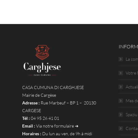
INFORM
La co
Votre 
Actual
CASA CUMUNA DI CARGHJESE
Mairie de Cargèse
Mes d
Adresse :
Rue Marbeuf – BP 1 – 20130
CARGESE
Spaziu
Tél :
04 95 26 41 01
Email :
Via notre formulaire ➔
Conta
Horaires :
Du lun au ven, de 9h à midi