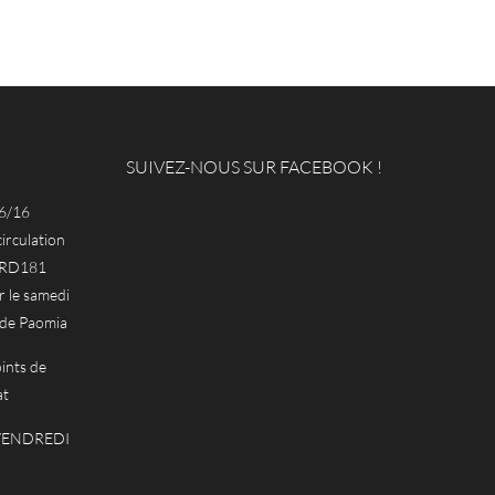
SUIVEZ-NOUS SUR FACEBOOK !
6/16
circulation
a RD181
le samedi
 de Paomia
ints de
at
 VENDREDI