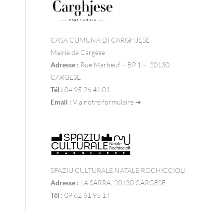
CASA CUMUNA DI CARGHJESE
Mairie de Cargèse
Adresse :
Rue Marbeuf – BP 1 – 20130
CARGESE
Tél :
04 95 26 41 01
Email :
Via notre formulaire ➔
SPAZIU CULTURALE NATALE ROCHICCIOLI
Adresse :
LA SARRA, 20130 CARGESE
Tél :
09 62 61 95 14