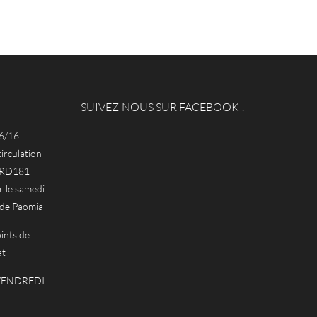
SUIVEZ-NOUS SUR FACEBOOK !
6/16
circulation
a RD181
le samedi
 de Paomia
ints de
at
 VENDREDI