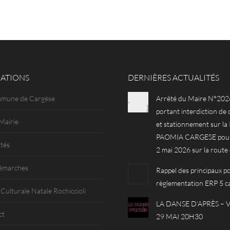
ATIONS
DERNIÈRES ACTUALITÉS
mmune de Cargèse
Arrêté du Maire N°202
portant interdiction de 
Mairie
et stationnement sur l
PAOMIA CARGESE pour 
ités
2 mai 2026 sur la route
émarches
Rappel des principaux po
règlementation ERP 5 c
 Culturale Natale Rochiccioli
LA DANSE D’APRÈS –
ct
29 MAI 20H30