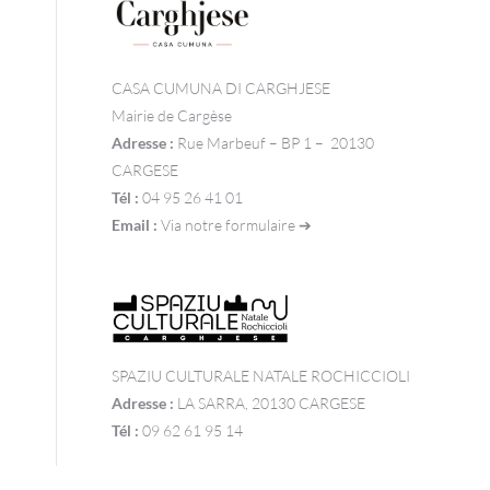
CASA CUMUNA DI CARGHJESE
Mairie de Cargèse
Adresse :
Rue Marbeuf – BP 1 – 20130
CARGESE
Tél :
04 95 26 41 01
Email :
Via notre formulaire ➔
SPAZIU CULTURALE NATALE ROCHICCIOLI
Adresse :
LA SARRA, 20130 CARGESE
Tél :
09 62 61 95 14