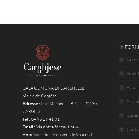
INFORM
La co
Votre 
Actual
CASA CUMUNA DI CARGHJESE
Mairie de Cargèse
Mes d
Adresse :
Rue Marbeuf – BP 1 – 20130
CARGESE
Spaziu
Tél :
04 95 26 41 01
Email :
Via notre formulaire ➔
Conta
Horaires :
Du lun au ven, de 9h à midi