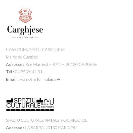
CASA CUMUNA DI CARGHJESE
Mairie de Cargèse
Adresse :
Rue Marbeuf – BP 1 – 20130 CARGESE
Tél :
04 95 26 41 01
Email :
Via notre formulaire ➔
SPAZIU CULTURALE NATALE ROCHICCIOLI
Adresse :
LA SARRA, 20130 CARGESE