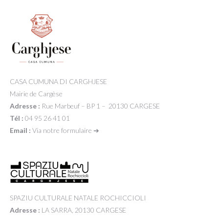
CASA CUMUNA DI CARGHJESE
Mairie de Cargèse
Adresse :
Rue Marbeuf – BP 1 – 20130 CARGESE
Tél :
04 95 26 41 01
Email :
Via notre formulaire ➔
SPAZIU CULTURALE NATALE ROCHICCIOLI
Adresse :
LA SARRA, 20130 CARGESE